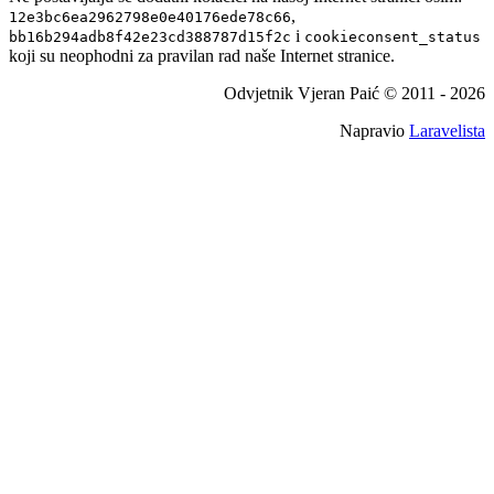
,
12e3bc6ea2962798e0e40176ede78c66
i
bb16b294adb8f42e23cd388787d15f2c
cookieconsent_status
koji su neophodni za pravilan rad naše Internet stranice.
Odvjetnik Vjeran Paić © 2011 -
2026
Napravio
Laravelista