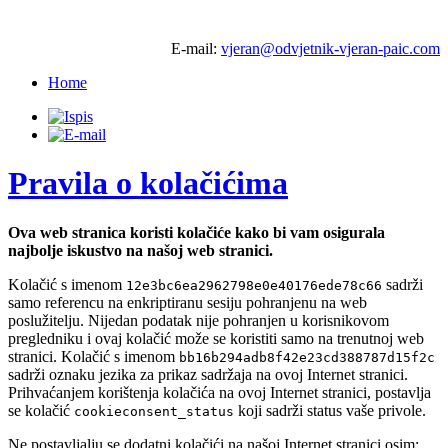
E-mail:
vjeran@odvjetnik-vjeran-paic.com
Home
Pravila o kolačićima
Ova web stranica koristi kolačiće kako bi vam osigurala
najbolje iskustvo na našoj web stranici.
Kolačić s imenom
sadrži
12e3bc6ea2962798e0e40176ede78c66
samo referencu na enkriptiranu sesiju pohranjenu na web
poslužitelju. Nijedan podatak nije pohranjen u korisnikovom
pregledniku i ovaj kolačić može se koristiti samo na trenutnoj web
stranici. Kolačić s imenom
bb16b294adb8f42e23cd388787d15f2c
sadrži oznaku jezika za prikaz sadržaja na ovoj Internet stranici.
Prihvaćanjem korištenja kolačića na ovoj Internet stranici, postavlja
se kolačić
koji sadrži status vaše privole.
cookieconsent_status
Ne postavljalju se dodatni kolačići na našoj Internet stranici osim: