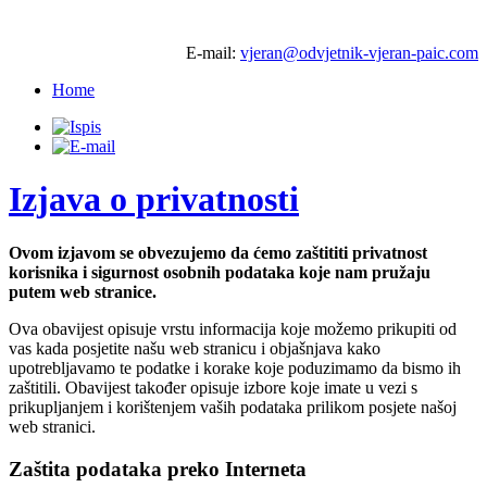
E-mail:
vjeran@odvjetnik-vjeran-paic.com
Home
Izjava o privatnosti
Ovom izjavom se obvezujemo da ćemo zaštititi privatnost
korisnika i sigurnost osobnih podataka koje nam pružaju
putem web stranice.
Ova obavijest opisuje vrstu informacija koje možemo prikupiti od
vas kada posjetite našu web stranicu i objašnjava kako
upotrebljavamo te podatke i korake koje poduzimamo da bismo ih
zaštitili. Obavijest također opisuje izbore koje imate u vezi s
prikupljanjem i korištenjem vaših podataka prilikom posjete našoj
web stranici.
Zaštita podataka preko Interneta